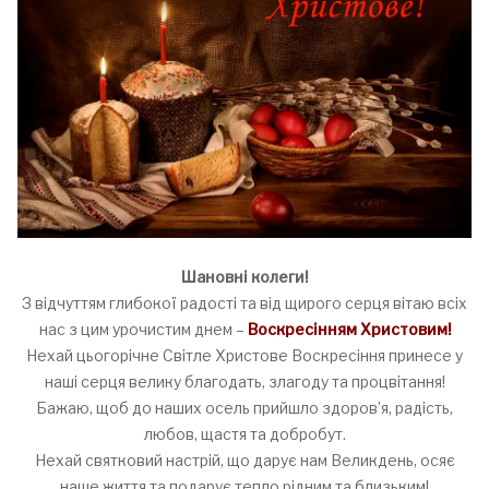
Шановні колеги!
З відчуттям глибокої радості та від щирого серця вітаю всіх
нас з цим урочистим днем –
Воскресінням Христовим!
Нехай цьогорічне Світле Христове Воскресіння принесе у
наші серця велику благодать, злагоду та процвітання!
Бажаю, щоб до наших осель прийшло здоров’я, радість,
любов, щастя та добробут.
Нехай святковий настрій, що дарує нам Великдень, осяє
наше життя та подарує тепло рідним та близьким!