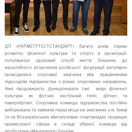
ДП «УКРМЕТРТЕСТСТАНДАРТ» багато років сприяє
розвитку фізичної культури та спорту в організації,
популяризує здоровий спосіб життя. Зокрема, до
масштабного вторгнення російської федерації регулярно
проводилися спортивні змагання між працівниками
підрозділів підприємства з різних спортивних направлень.
Нині продовжують функціонувати такі види фізичної
культури, як футзал, настільний теніс, фітнес та
паверліфтинг. Спортивна команда підприємства постійно
виборювала та займала перші місця на змаганнях у м. Києві
та на Всеукраїнських міжгалузевих спартакіадах трудящих
промислової сфери в складі збірної команди від
профспілки «Машприлад» України.