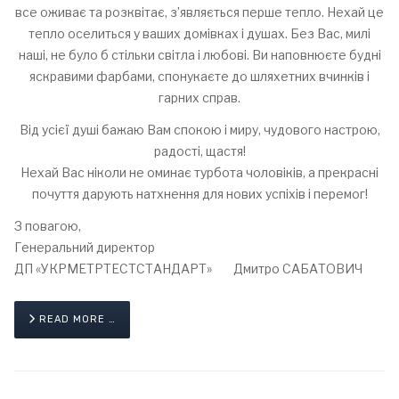
все оживає та розквітає, з’являється перше тепло. Нехай це
тепло оселиться у ваших домівках і душах. Без Вас, милі
наші, не було б стільки світла і любові. Ви наповнюєте будні
яскравими фарбами, спонукаєте до шляхетних вчинків і
гарних справ.
Від усієї душі бажаю Вам спокою і миру, чудового настрою,
радості, щастя!
Нехай Вас ніколи не оминає турбота чоловіків, а прекрасні
почуття дарують натхнення для нових успіхів і перемог!
З повагою,
Генеральний директор
ДП «УКРМЕТРТЕСТСТАНДАРТ» Дмитро САБАТОВИЧ
READ MORE …