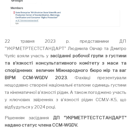
22 травня 2023 р. представники ДП
"УКРМЕТРТЕСТСТАНДАРТ" Людмила Овчар та Дмитро
Чупіс взяли участь у
засіданні робочої групи з густини
та в’язкості консультативного комітету з маси та
споріднених величин Міжнародного бюро мір та ваг
BIPM CCM-WGDV 2023
. Фахівці презентували
нещодавно створені національні еталони одиниць густини
та кінематичної в’язкості рідин. А також погоджено участь
у ключових звіреннях з в’язкості рідин CCM.V-K5, що
відбудуться у 2024 році.
Рішенням засідання
ДП "УКРМЕТРТЕСТСТАНДАРТ"
надано статус члена CCM-WGDV.