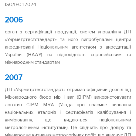
ISO/IEC 17024
2006
орган з сертифікації продукції, систем управління ДП
«Укрметртестстандарт» та його випробувальні центри
акредитовані Національним агентством з акредитації
України (НААУ) на відповідність європейським та
міжнародним стандартам
2007
ДП «Укрметртестстандарт» отримав офіційний дозвіл від
Міжнародного бюро мір і ваг (BIPM) використовувати
логотип CIPM MRA (Угода про взаємне визнання
національних еталонів і сертифікатів калібрування і
вимірювання, що видаються національними
метрологічними інститутами). Це свідчить про довіру та
міжнародне визнання метрологічних робіт, що виконує ДП