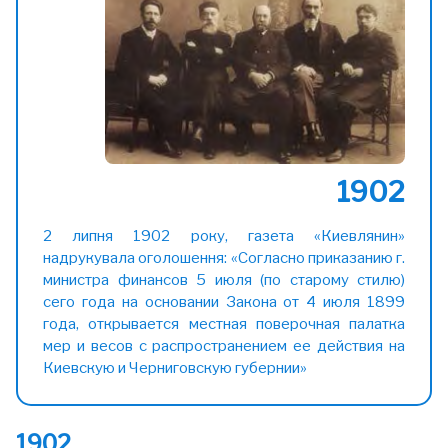
1902
2 липня 1902 року, газета «Киевлянин»
надрукувала оголошення: «Согласно приказанию г.
министра финансов 5 июля (по старому стилю)
сего года на основании Закона от 4 июля 1899
года, открывается местная поверочная палатка
мер и весов с распространением ее действия на
Киевскую и Черниговскую губернии»
1902