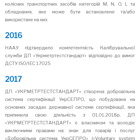
колісних транспортних засобів категорій M, N, O, L та
обладнання, яке може бути встановлене та/або
використане на них
2016
НААУ підтвердило компетентність Калібрувальної
служби ДП «Укрметртестстандарт» відповідно до вимог
ДСТУ ISO/IEC 17025
2017
ДП «УКРМЕТРТЕСТСТАНДАРТ» створена добровільна
система сертифікації УкрСЕПРО, що побудована на
основних засадах державної системи сертифікації, яка
припинила свою діяльність з 01.01.2018р. ДП
«УКРМЕТРТЕСТСТАНДАРТ» є власником та володіє
виключними правами на: знак для товарів і послуг
«Добровільна система УкрСЕПРО» («Voluntary system