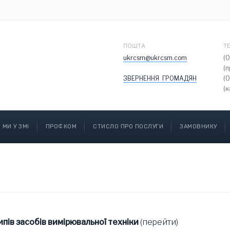
ПОШТА
Т
ukrcsm@ukrcsm.com
(
(
ЗВЕРНЕННЯ ГРОМАДЯН
(
(к
МИ У ЗМІ
ПРОФКОМ
СТИСЛО ПРО ПОСЛУГИ
ЗАМОВНИКУ
пів засобів вимірювальної техніки
(перейти)