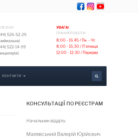
Select your lang
ЕЛЕФОН
УВАГА!
ГРАФІК РОБОТИ
044) 526-52-29
8:00 - 16:45 /
Пн. - Чт.
приймальня)
8:00 - 15:30 /
П’ятниця
044) 522-14-99
12:00 - 12:30 /
Перерва
анцелярія)
КОНТАКТИ
КОНСУЛЬТАЦІЇ ПО РЕЄСТРАМ
Начальник відділу
Малявський Валерій Юрійович