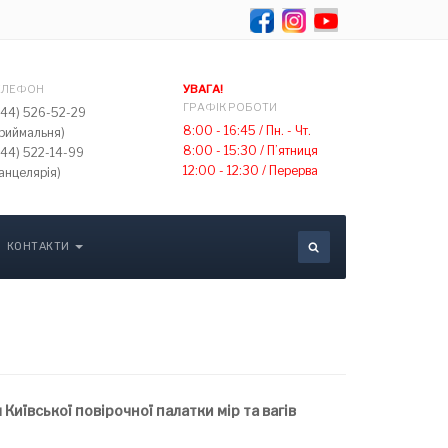
Select your lang
ЕЛЕФОН
УВАГА!
ГРАФІК РОБОТИ
044) 526-52-29
8:00 - 16:45 /
Пн. - Чт.
приймальня)
8:00 - 15:30 /
П’ятниця
044) 522-14-99
12:00 - 12:30 /
Перерва
анцелярія)
КОНТАКТИ
 Київської повірочної палатки мір та вагів