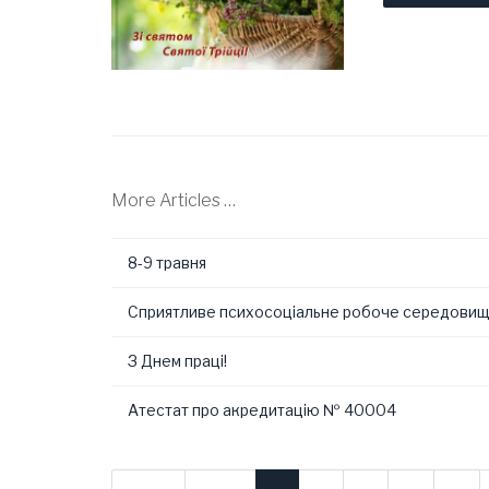
More Articles …
8-9 травня
Сприятливе психосоціальне робоче середовище: 
З Днем праці!
Атестат про акредитацію № 40004