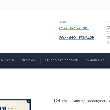
ПОШТА
Т
ukrcsm@ukrcsm.com
(
(
ЗВЕРНЕННЯ ГРОМАДЯН
(
(к
МИ У ЗМІ
ПРОФКОМ
СТИСЛО ПРО ПОСЛУГИ
ЗАМОВНИКУ
124-та річниця з дня заснування