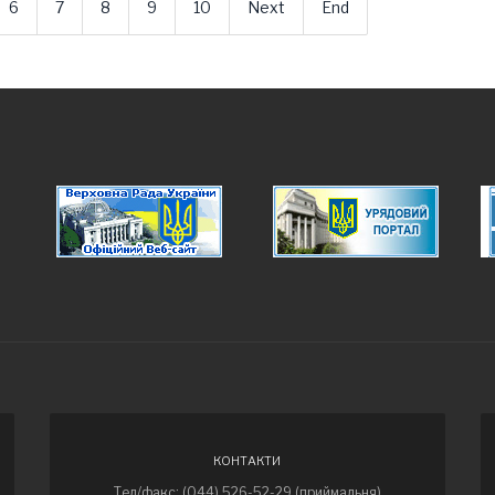
6
7
8
9
10
Next
End
КОНТАКТИ
Тел/факс: (044) 526-52-29 (приймальня)