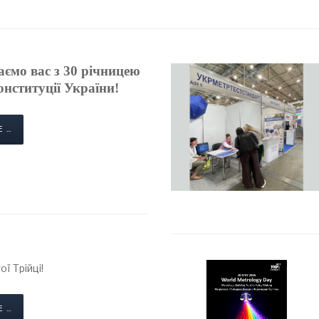
ємо вас з 30 річницею
нституції України!
E …
ої Трійці!
E …