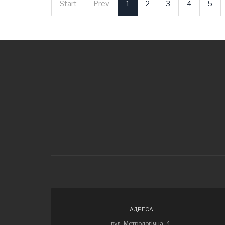
Start
Prev
1
2
3
4
5
АДРЕСА
вул. Метрологічна, 4,