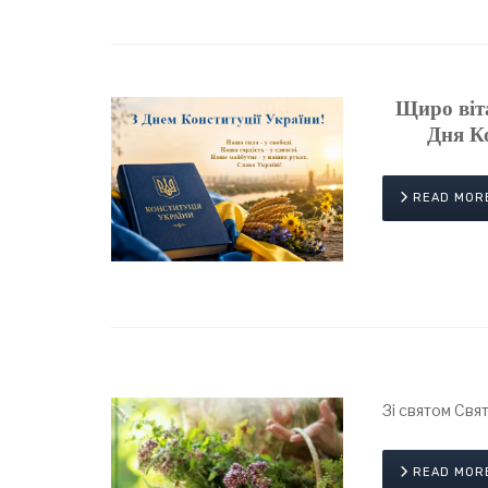
Щиро віта
Дня Ко
READ MOR
Зі святом Свят
READ MOR