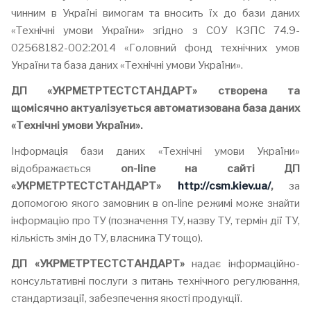
чинним в Україні вимогам та вносить їх до бази даних
«Технічні умови України» згідно з СОУ КЗПС 74.9-
02568182-002:2014 «Головний фонд технічних умов
України та база даних «Технічні умови України».
ДП «У
КРМЕТРТЕСТСТАНДАРТ
»
створена та
щомісячно
актуалізується автоматизована база даних
«Технічні умови України».
Інформація бази даних «Технічні умови України»
відображається
on
-
line
на сайті ДП
«У
КРМЕТРТЕСТСТАНДАРТ
»
http://csm.kiev.ua/
,
за
допомогою якого замовник в on-line режимі може знайти
інформацію про ТУ (позначення ТУ, назву ТУ, термін дії ТУ,
кількість змін до ТУ, власника ТУ тощо).
ДП «У
КРМЕТРТЕСТСТАНДАРТ
»
надає інформаційно-
консультативні послуги з питань технічного регулювання,
стандартизації, забезпечення якості продукції.