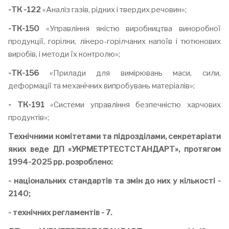
-ТК
-122
«Аналіз газів, рідких і твердих речовин»;
-ТК
-
150
«Управління якістю виробництва виноробної
продукції, горілки, лікеро-горілчаних напоїв і тютюнових
виробів, і методи їх контролю»;
-ТК
-
156
«Прилади для вимірювань маси, сили,
деформації та механічних випробувань матеріалів»;
- ТК-191
«Системи управління безпечністю харчових
продуктів»;
Технічними комітетами та підрозділами, секретаріати
яких веде ДП «УКРМЕТРТЕСТСТАНДАРТ»
,
протягом
1994-2025
рр. розроблено:
- національних стандартів
та змін до них у кількості -
2140;
- технічних регламентів - 7.