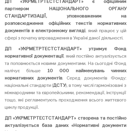
ДП «У
КРМЕТРТЕСТСТАНДАРТ
» є офіційним
партнером НАЦІОНАЛЬНОГО ОРГАНУ
СТАНДАРТИЗАЦІЇ, уповноваженим на
розповсюдження офіційних текстів нормативних
документів в електронному вигляді
, який працює у цій
сфері з початку впровадження в Україні даної діяльності.
ДП «У
КРМЕТРТЕСТСТАНДАРТ
»
утримує
Фонд
нормативної документації
, який постійно актуалізується
та поповнюється новими документами. На сьогодні Фонд
налічує більше
10 000 найменувань чинних
нормативних документів
. Серед документів Фонду:
національні стандарти (
ДСТУ
), в тому числі гармонізовані з
міжнародними та європейськими, рекомендації, інструкції
тощо, які регламентують проходження всього життєвого
циклу продукції.
ДП «У
КРМЕТРТЕСТСТАНДАРТ
»
створена та постійно
актуалізується база даних «Нормативні документи