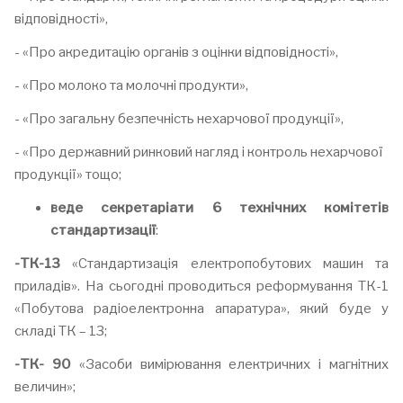
відповідності»,
- «Про акредитацію органів з оцінки відповідності»,
- «Про молоко та молочні продукти»,
- «Про загальну безпечність нехарчової продукції»,
- «Про державний ринковий нагляд і контроль нехарчової
продукції» тощо;
веде секретаріати 6 технічних комітетів
стандартизації
:
-ТК
-
13
«Стандартизація електропобутових машин та
приладів». На сьогодні проводиться реформування ТК-1
«Побутова радіоелектронна апаратура», який буде у
складі ТК – 13;
-ТК
-
90
«Засоби вимірювання електричних і магнітних
величин»;