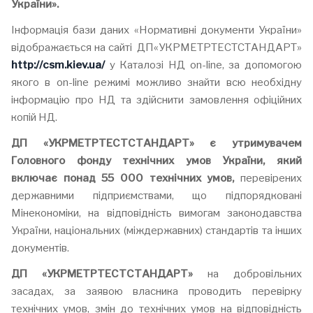
України».
Інформація бази даних «Нормативні документи України»
відображається на сайті ДП«УКРМЕТРТЕСТСТАНДАРТ»
http://csm.kiev.ua/
у Каталозі НД on-line, за допомогою
якого в on-line режимі можливо знайти всю необхідну
інформацію про НД та здійснити замовлення офіційних
копій НД.
ДП «У
КРМЕТРТЕСТСТАНДАРТ
»
є
утримувачем
Головного фонду технічних умов України,
який
включає понад 55 000 технічних умов,
перевірених
державними підприємствами, що підпорядковані
Мінекономіки, на відповідність вимогам законодавства
України, національних (міждержавних) стандартів та інших
документів.
ДП «У
КРМЕТРТЕСТСТАНДАРТ
»
на добровільних
засадах, за заявою власника проводить перевірку
технічних умов, змін до технічних умов на відповідність