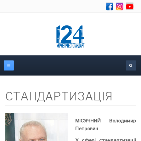
Se
CТАНДАРТИЗАЦІЯ
МІСЯЧНИЙ
Володимир
Петрович
У сфері стандартизації