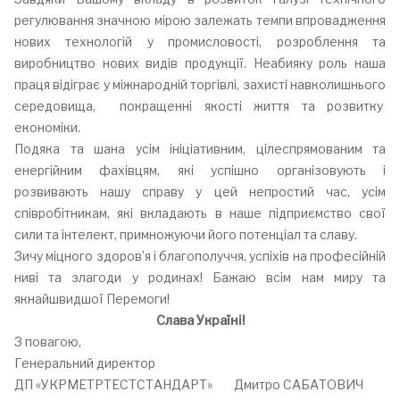
регулювання значною мірою залежать темпи впровадження
нових технологій у промисловості, розроблення та
виробництво нових видів продукції. Неабияку роль наша
праця відіграє у міжнародній торгівлі, захисті навколишнього
середовища, покращенні якості життя та розвитку
економіки.
Подяка та шана усім ініціативним, цілеспрямованим та
енергійним фахівцям, які успішно організовують і
розвивають нашу справу у цей непростий час, усім
співробітникам, які вкладають в наше підприємство свої
сили та інтелект, примножуючи його потенціал та славу.
Зичу міцного здоров’я і благополуччя, успіхів на професійній
ниві та злагоди у родинах! Бажаю всім нам миру та
якнайшвидшої Перемоги!
Слава Україні!
З повагою,
Генеральний директор
ДП «УКРМЕТРТЕСТСТАНДАРТ» Дмитро САБАТОВИЧ