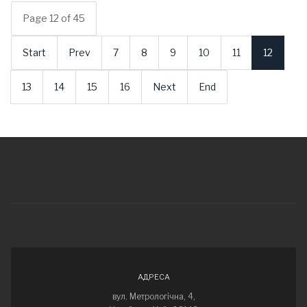
Page 12 of 45
Start
Prev
7
8
9
10
11
12
13
14
15
16
Next
End
АДРЕСА
вул. Метрологічна, 4,