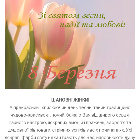
ШАНОВНІ ЖІНКИ!
У прекрасний і хвилюючий день весни, такий традиційно
чудово-красиво-жіночий, бажаю Вам від щирого серця:
гарного настрою, яскравих емоцій і вражень, здоров’я та
душевної рівноваги, стрімких успіхів у всіх починаннях. Усі
яскраві фарби світу нехай грають для Вас, наповнюють душу