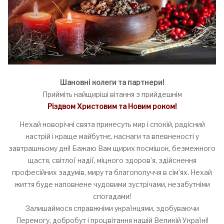
Шановні колеги та партнери!
Прийміть найщиріші вітання з прийдешнім
Різдвом Христовим та Новим роком!
Нехай новорічні свята принесуть мир і спокій, радісний
настрій і краще майбутнє, наснаги та впевненості у
завтрашньому дні! Бажаю Вам щирих посмішок, безмежного
щастя, світлої надії, міцного здоров’я, здійснення
професійних задумів, миру та благополуччя в сім’ях. Нехай
життя буде наповнене чудовими зустрічами, незабутніми
спогадами!
Залишаймося справжніми українцями, здобуваючи
Перемогу, добробут і процвітання нашій Великій Україні!