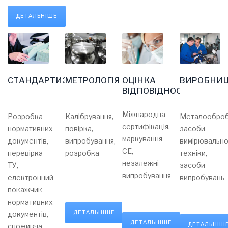
ДЕТАЛЬНІШЕ
ОЦІНКА
СТАНДАРТИЗАЦІЯ
МЕТРОЛОГІЯ
ВИРОБНИ
ВІДПОВІДНОСТІ
Міжнародна
Розробка
Калібрування,
Металооброб
сертифікація,
нормативних
повірка,
засоби
маркування
документів,
випробування,
вимірювально
СЕ,
перевірка
розробка
техніки,
незалежні
ТУ,
засоби
випробування
електронний
випробувань
покажчик
нормативних
ДЕТАЛЬНІШЕ
документів,
ДЕТАЛЬНІШЕ
ДЕТАЛЬНІШ
споживча