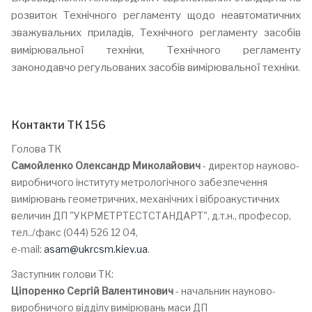
розвиток Технічного регламенту щодо неавтоматичних
зважувальних приладів, Технічного регламенту засобів
вимірювальної техніки, Технічного регламенту
законодавчо регульованих засобів вимірювальної техніки.
Контакти ТК 156
Голова ТК
Самойленко Олександр Миколайович
- директор науково-
виробничого інституту метрологічного забезпечення
вимірювань геометричних, механічних і віброакустичних
величин ДП "УКРМЕТРТЕСТСТАНДАРТ", д.т.н., професор,
тел../факс (044) 526 12 04,
e-mail:
asam@ukrcsm.kiev.ua
.
Заступник голови ТК:
Ціпоренко Сергій Валентинович
- начальник науково-
виробничого відділу вимірювань маси ДП