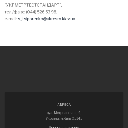
"УКРМЕТРТЕСТСТАНДАРТ",
тел./факс: (044) 526 53 98,
e-mail:
s_tsiporenko@ukrcsm.kiev.ua
АДРЕСА
вул. Метрологічна, 4,
Україна, м.Київ 03143
Переглянути мапу