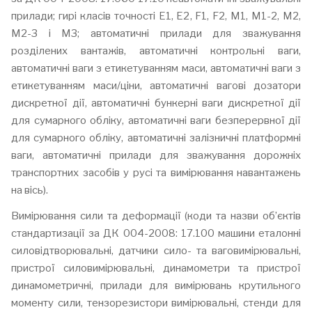
прилади; гирі класів точності E1, E2, F1, F2, M1, M1-2, M2,
M2-3 і M3; автоматичні прилади для зважування
розділених вантажів, автоматичні контрольні ваги,
автоматичні ваги з етикетуванням маси, автоматичні ваги з
етикетуванням маси/ціни, автоматичні вагові дозатори
дискретної дії, автоматичні бункерні ваги дискретної дії
для сумарного обліку, автоматичні ваги безперервної дії
для сумарного обліку, автоматичні залізничні платформні
ваги, автоматичні прилади для зважування дорожніх
транспортних засобів у русі та вимірювання навантажень
на вісь).
Вимірювання сили та деформації (коди та назви об’єктів
стандартизації за ДК 004-2008: 17.100 машини еталонні
силовідтворювальні, датчики сило- та ваговимірювальні,
пристрої силовимірювальні, динамометри та пристрої
динамометричні, прилади для вимірювань крутильного
моменту сили, тензорезистори вимірювальні, стенди для