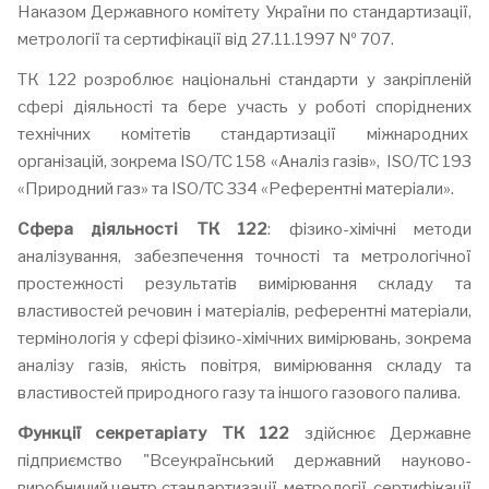
Наказом Державного комітету України по стандартизації,
метрології та сертифікації від 27.11.1997 № 707.
ТК 122 розроблює національні стандарти у закріпленій
сфері діяльності та бере участь у роботі споріднених
технічних комітетів стандартизації міжнародних
організацій, зокрема ISO/TC 158 «Аналіз газів», ISO/TC 193
«Природний газ» та ISO/TC 334 «Референтні матеріали».
Сфера діяльності ТК 122
: фізико-хімічні методи
аналізування, забезпечення точності та метрологічної
простежності результатів вимірювання складу та
властивостей речовин і матеріалів, референтні матеріали,
термінологія у сфері фізико-хімічних вимірювань, зокрема
аналізу газів, якість повітря, вимірювання складу та
властивостей природного газу та іншого газового палива.
Функції секретаріату ТК 122
здійснює Державне
підприємство "Всеукраїнський державний науково-
виробничий центр стандартизації, метрології, сертифікації