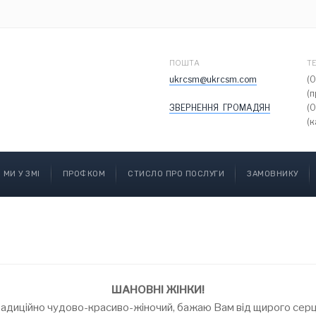
ПОШТА
Т
ukrcsm@ukrcsm.com
(
(
ЗВЕРНЕННЯ ГРОМАДЯН
(
(к
МИ У ЗМІ
ПРОФКОМ
СТИСЛО ПРО ПОСЛУГИ
ЗАМОВНИКУ
ШАНОВНІ ЖІНКИ!
радиційно чудово-красиво-жіночий, бажаю Вам від щирого серця