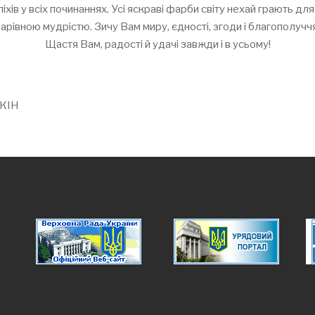
піхів у всіх починаннях. Усі яскраві фарби світу нехай грають дл
чарівною мудрістю. Зичу Вам миру, єдності, згоди і благополуччя
Щастя Вам, радості й удачі завжди і в усьому!
КІН