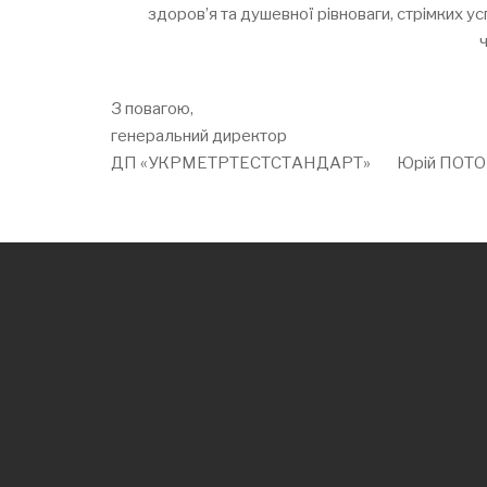
здоров’я та душевної рівноваги, стрімких ус
З повагою,
генеральний директор
ДП «УКРМЕТРТЕСТСТАНДАРТ» Юрій ПОТО