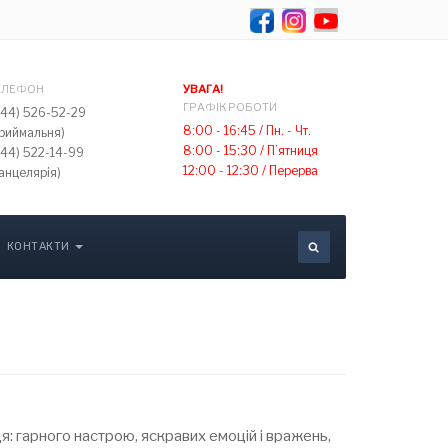
Select your lang
ЕЛЕФОН
УВАГА!
ГРАФІК РОБОТИ
044) 526-52-29
8:00 - 16:45 /
Пн. - Чт.
приймальня)
8:00 - 15:30 /
П’ятниця
044) 522-14-99
12:00 - 12:30 /
Перерва
анцелярія)
КОНТАКТИ
: гарного настрою, яскравих емоцій і вражень,