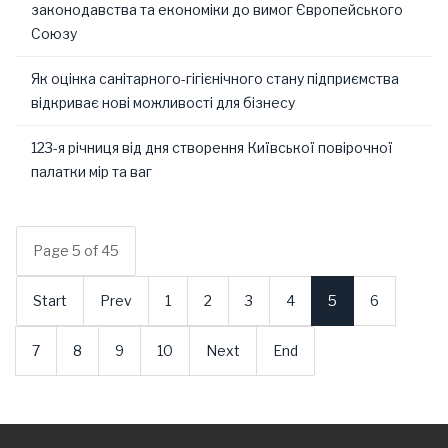
законодавства та економіки до вимог Європейського
Союзу
Як оцінка санітарного-гігієнічного стану підприємства
відкриває нові можливості для бізнесу
123-я річниця від дня створення Київської повірочної
палатки мір та ваг
Page 5 of 45
Start
Prev
1
2
3
4
5
6
7
8
9
10
Next
End