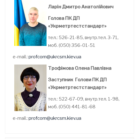
Ларін Дмитро Анатолійович
Голова ПК ДП
«Укрметртестстандарт»
тел.: 526-21-85, внутр.тел. 3-71,
моб. (050) 356-01-51
e-mail.:
profcom@ukrcsm.kiev.ua
Трофімова Олена Павлівна
Заступник Голови ПК ДП
«Укрметртестстандарт»
тел.: 522-67-09, внутр.тел. 1-98,
моб. (050) 441-81-68
e-mail.:
profcom@ukrcsm.kiev.ua