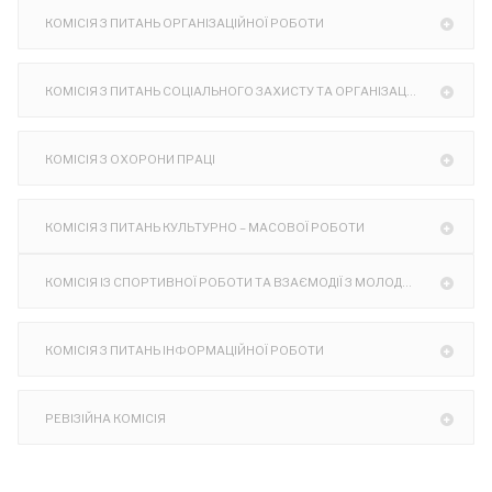
КОМІСІЯ З ПИТАНЬ ОРГАНІЗАЦІЙНОЇ РОБОТИ
КОМІСІЯ З ПИТАНЬ СОЦІАЛЬНОГО ЗАХИСТУ ТА ОРГАНІЗАЦІЇ ДИТЯЧОГО ОЗДОРОВЛЕННЯ
КОМІСІЯ З ОХОРОНИ ПРАЦІ
КОМІСІЯ З ПИТАНЬ КУЛЬТУРНО – МАСОВОЇ РОБОТИ
КОМІСІЯ ІЗ СПОРТИВНОЇ РОБОТИ ТА ВЗАЄМОДІЇ З МОЛОДДЮ
КОМІСІЯ З ПИТАНЬ ІНФОРМАЦІЙНОЇ РОБОТИ
РЕВІЗІЙНА КОМІСІЯ