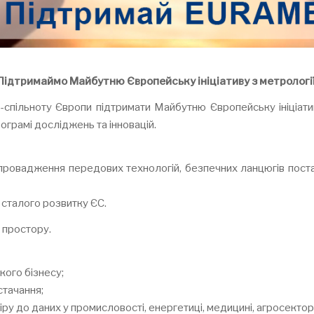
Підтримаймо
Майбутню
Європейську
ініціативу
з
метрологі
с-спільноту Європи підтримати Майбутню Європейську ініціати
ограмі досліджень та інновацій.
провадження передових технологій, безпечних ланцюгів постач
 сталого розвитку ЄС.
 простору.
ого бізнесу;
стачання;
ру до даних у промисловості, енергетиці, медицині, агросекторі