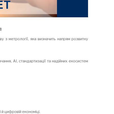
ї
!
ву з метрології, яка визначить напрям розвитку
ання, АІ, стандартизації та надійних екосистем
 й цифровій економіці.