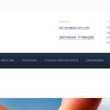
ПОШТА
Т
ukrcsm@ukrcsm.com
(
(
ЗВЕРНЕННЯ ГРОМАДЯН
(
(к
МИ У ЗМІ
ПРОФКОМ
СТИСЛО ПРО ПОСЛУГИ
ЗАМОВНИКУ