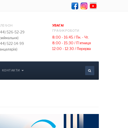
Select your lang
ЕЛЕФОН
УВАГА!
ГРАФІК РОБОТИ
044) 526-52-29
8:00 - 16:45 /
Пн. - Чт.
приймальня)
8:00 - 15:30 /
П’ятниця
044) 522-14-99
12:00 - 12:30 /
Перерва
анцелярія)
КОНТАКТИ