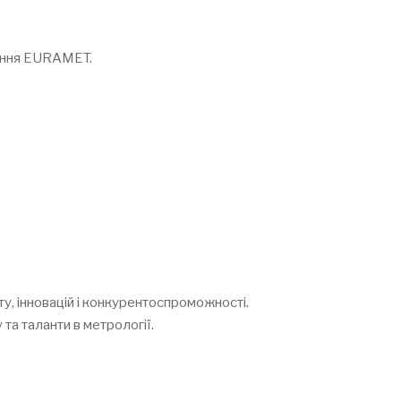
рнення EURAMET.
у, інновацій і конкурентоспроможності.
та таланти в метрології.