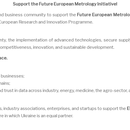
Support the Future European Metrology Initiative!
, and business community to support the
Future European Metrolog
 European Research and Innovation Programme.
ty, the implementation of advanced technologies, secure supply ch
s competitiveness, innovation, and sustainable development.
ace.
n businesses;
hains;
 trust in data across industry, energy, medicine, the agro-sector, 
es, industry associations, enterprises, and startups to support the
E
e in which Ukraine is an equal partner.