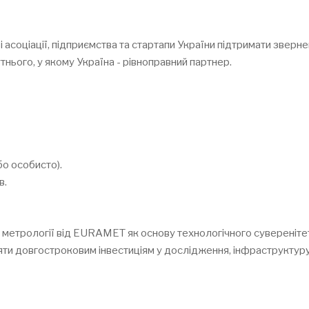
і асоціації, підприємства та стартапи України підтримати зве
нього, у якому Україна - рівноправний партнер.
бо особисто).
в.
метрології від EURAMET як основу технологічного суверенітет
ти довгостроковим інвестиціям у дослідження, інфраструктуру 