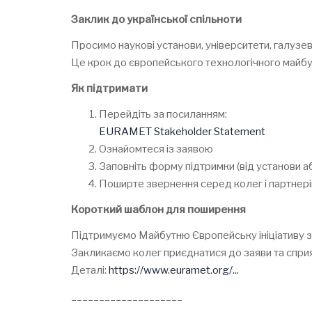
Заклик до української спільноти
Просимо наукові установи, університети, галузев
Це крок до європейського технологічного майбут
Як підтримати
Перейдіть за посиланням:
EURAMET Stakeholder Statement
Ознайомтеся із заявою
Заповніть форму підтримки (від установи а
Поширте звернення серед колег і партнері
Короткий шаблон для поширення
Підтримуємо Майбутню Європейську ініціативу з 
Закликаємо колег приєднатися до заяви та сприя
Деталі:
https://www.euramet.org/...
____________________