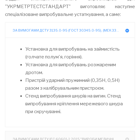
"УКРМЕТРТЕСТСТАНДАРТ" виготовляє наступне
спеціалізоване випробувальне устаткування, а саме:
ЗА ВИМОГАМИ ДСТУ 3135.0-95 (ГОСТ 30345.0-95), (МЕК 335-1-91) "БЕЗОПАСНОСТЬ БЫТОВЫХ И АНАЛОГИЧНЫХ ЭЛЕКТРИЧЕСКИХ ПРИБОРОВ. ОБЩИЕ ТРЕБОВАНИЯ."
Установка для випробувань на займистість
(голчате полум'я, горіння).
Установка для випробувань розжареним
дротом.
Пристрій ударний пружинний (0,35Н, 0,5Н)
разом з калібрувальним пристроєм.
Стенд випробування шнурів на вигин. Стенд
випробування кріплення мережевого шнура
при скручуванні.
ЗА ВИМОГАМИ ДСТУ IEC 60601-1:2015 "ВИРОБИ МЕДИЧНІ ЕЛЕКТРИЧНІ". ДСТУ IEC 60335-1:2004 "ПРИЛАДИ ПОБУТОВІ ТА АНАЛОГІЧНІ ЕЛЕКТРИЧНІ. БЕЗПЕКА. ЧАСТИНА 1. ЗАГАЛЬНІ ВИМОГИ." ДСТУ IEC 60065:2009 "АУДІО-, ВІДЕО- ТА ПОДІБНА ЕЛЕКТРОННА АПАРАТУРА. ВИМОГИ ЩОДО БЕЗПЕКИ."