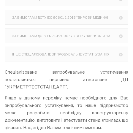
ЗА ВИМОГАМИ ДСТУ IEC 60601-1:2015 "ВИРОБИ МЕДИЧНІ ЕЛЕКТРИЧНІ". ГОСТ 14254-96 (МЕК 529-89). "СТУПЕНІ ЗАХИСТУ, ЩО ЗАБЕЗПЕЧУЮТЬСЯ ОБОЛОНКАМИ (КОД ІР)". ГОСТ 25861-83 (СТ РЕВ 3743-82). "МАШИНИ ОБЧИСЛЮВАЛЬНІ І СИСТЕМИ ОБРОБКИ ДАНИХ. ВИМОГИ ЕЛЕКТРИЧНОЇ І МЕХАНІЧНОЇ БЕЗПЕКИ І МЕТОДИ ВИПРОБУВАНЬ". ДСТУ IEC 60335-1:2004 "ПРИЛАДИ ПОБУТОВІ ТА АНАЛОГІЧНІ ЕЛЕКТРИЧНІ. БЕЗПЕКА. ЧАСТИНА 1. ЗАГАЛЬНІ ВИМОГИ." ДСТУ IEC 60065:2009 "АУДІО-, ВІДЕО- ТА ПОДІБНА ЕЛЕКТРОННА АПАРАТУРА. ВИМОГИ ЩОДО БЕЗПЕКИ. УСТАТКУВАННЯ ДЛЯ ВИПРОБУВАНЬ КАБЕЛЬНО-ПРОВІДНИКОВОЇ ПРОДУКЦІЇ".
ЗА ВИМОГАМИ ДСТУ EN 71-1:2006 "УСТАТКУВАННЯ ДЛЯ ВИПРОБУВАНЬ НА БЕЗПЕКУ ІГРАШОК"
ІНШЕ СПЕЦІАЛІЗОВАНЕ ВИПРОБУВАЛЬНЕ УСТАТКУВАННЯ
Спеціалізоване випробувальне устаткування
поставляється первинно атестоване ДП
"УКРМЕТРТЕСТСТАНДАРТ".
Якщо в даному переліку немає необхідного для Вас
випробувального устаткування, то наше підприємство
може розробити необхідну конструкторську
документацію, виготовити і атестувати стенд (прилад), що
цікавить Вас, згідно Вашим технічним вимогам.