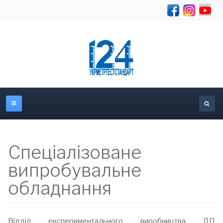
Se
Спеціалізоване
випробувальне
обладнання
Відділ експериментального виробництва ДП