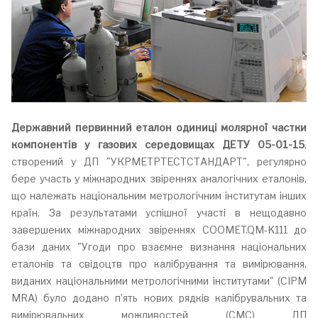
Державний первинний еталон одиниці молярної частки
компонентів у газових середовищах ДЕТУ 05-01-15
,
створений у ДП "УКРМЕТРТЕСТСТАНДАРТ", регулярно
бере участь у міжнародних звіреннях аналогічних еталонів,
що належать національним метрологічним інститутам інших
країн. За результатами успішної участі в нещодавно
завершених міжнародних звіреннях COOMET.QM-K111 до
бази даних "Угоди про взаємне визнання національних
еталонів та свідоцтв про калібрування та вимірювання,
виданих національними метрологічними інститутами" (CIPM
MRA) було додано п’ять нових рядків калібрувальних та
вимірювальних можливостей (СМС) ДП