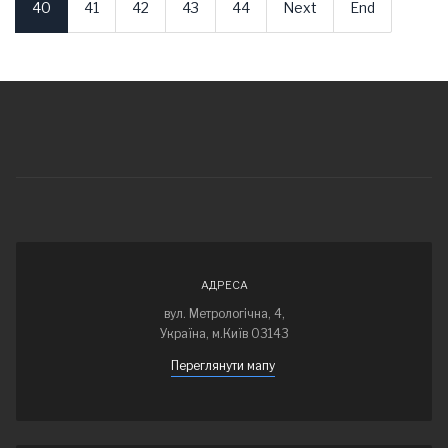
40
41
42
43
44
Next
End
АДРЕСА
вул. Метрологічна, 4,
Україна, м.Київ 03143
Переглянути мапу