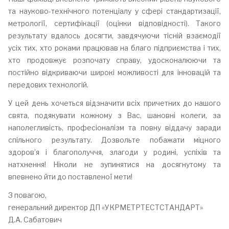
та науково-технічного потенціалу у сфері стандартизації,
метрології, сертифікації (оцінки відповідності). Такого
результату вдалось досягти, завдячуючи тісній взаємодії
усіх тих, хто роками працював на благо підприємства і тих,
хто продовжує розпочату справу, удосконалюючи та
постійно відкриваючи широкі можливості для інновацій та
передових технологій.
У цей день хочеться відзначити всіх причетних до нашого
свята, подякувати кожному з Вас, шановні колеги, за
наполегливість, професіоналізм та повну віддачу заради
спільного результату. Дозвольте побажати міцного
здоров’я і благополуччя, злагоди у родині, успіхів та
натхнення! Ніколи не зупинятися на досягнутому та
впевнено йти до поставленої мети!
З повагою,
генеральний директор ДП «УКРМЕТРТЕСТСТАНДАРТ»
Д.А. Сабатович