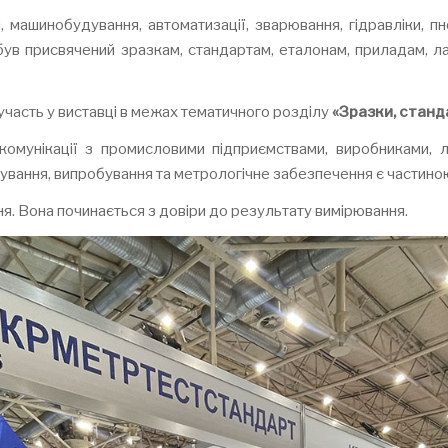
машинобудування, автоматизації, зварювання, гідравліки, пн
був присвячений зразкам, стандартам, еталонам, приладам,
сть у виставці в межах тематичного розділу
«Зразки, станд
омунікації з промисловими підприємствами, виробниками, л
рування, випробування та метрологічне забезпечення є частин
я. Вона починається з довіри до результату вимірювання.