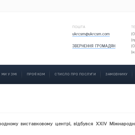
ПОШТА
Т
ukrcsm@ukrcsm.com
(
(
ЗВЕРНЕННЯ ГРОМАДЯН
(
(к
МИ У ЗМІ
ПРОФКОМ
СТИСЛО ПРО ПОСЛУГИ
ЗАМОВНИКУ
родному виставковому центрі, відбувся ХХІV Міжнаро