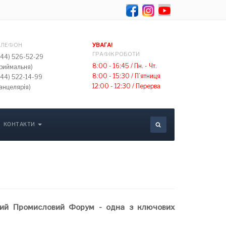
Select your lang
ЕЛЕФОН
УВАГА!
ГРАФІК РОБОТИ
044) 526-52-29
8:00 - 16:45 /
Пн. - Чт.
приймальня)
8:00 - 15:30 /
П’ятниця
044) 522-14-99
12:00 - 12:30 /
Перерва
анцелярія)
КОНТАКТИ
дний Промисловий Форум - одна з ключових