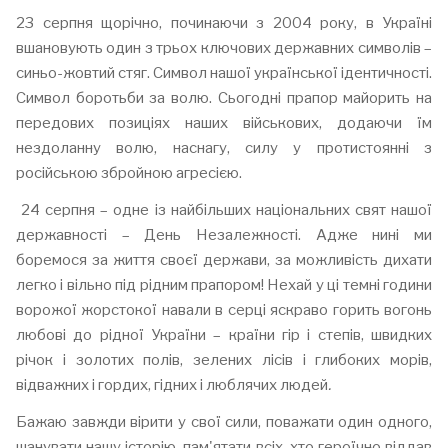
23 серпня щорічно, починаючи з 2004 року, в Україні
вшановують один з трьох ключових державних символів –
синьо-жовтий стяг. Символ нашої української ідентичності.
Символ боротьби за волю. Сьогодні прапор майорить на
передових позиціях наших військових, додаючи їм
нездоланну волю, наснагу, силу у протистоянні з
російською збройною агресією.
24 серпня – одне із найбільших національних свят нашої
державності – День Незалежності. Адже нині ми
боремося за життя своєї держави, за можливість дихати
легко і вільно під рідним прапором! Нехай у ці темні години
ворожої жорстокої навали в серці яскраво горить вогонь
любові до рідної України – країни гір і степів, швидких
річок і золотих полів, зелених лісів і глибоких морів,
відважних і гордих, гідних і люблячих людей
.
Бажаю завжди вірити у свої сили, поважати один одного,
шанувати нашу історію, пам'ятати всіх, хто героїчно віддав