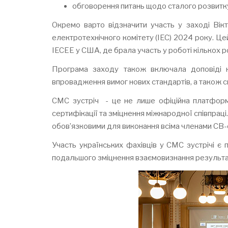
обговорення питань щодо сталого розвитку
Окремо варто відзначити участь у заході Ві
електротехнічного комітету (IEC) 2024 року. Це
IECEE у США, де брала участь у роботі кількох р
Програма заходу також включала доповіді ке
впровадження вимог нових стандартів, а також сп
CMC зустріч - це не лише офіційна платформа
сертифікації та зміцнення міжнародної співпраці
обов’язковими для виконання всіма членами CB-
Участь українських фахівців у CMC зустрічі є 
подальшого зміцнення взаємовизнання резуль