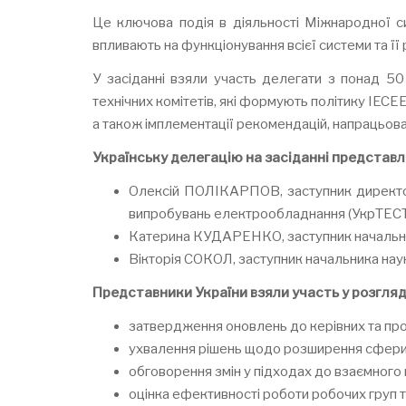
Це ключова подія в діяльності Міжнародної си
впливають на функціонування всієї системи та її
У засіданні взяли участь делегати з понад 50
технічних комітетів, які формують політику IE
а також імплементації рекомендацій, напрацьован
Українську делегацію на засіданні представл
Олексій ПОЛІКАРПОВ, заступник директора 
випробувань електрообладнання (УкрТЕСТ
Катерина КУДАРЕНКО, заступник начальника
Вікторія СОКОЛ, заступник начальника нау
Представники України взяли участь у розгляд
затвердження оновлень до керівних та пр
ухвалення рішень щодо розширення сфери д
обговорення змін у підходах до взаємного 
оцінка ефективності роботи робочих груп та