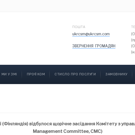
ПОШТА
Т
ukrcsm@ukrcsm.com
(
(
ЗВЕРНЕННЯ ГРОМАДЯН
(
(к
МИ У ЗМІ
ПРОФКОМ
СТИСЛО ПРО ПОСЛУГИ
ЗАМОВНИКУ
і (Фінляндія) відбулося щорічне засідання Комітету з управ
Management Committee, CMC)