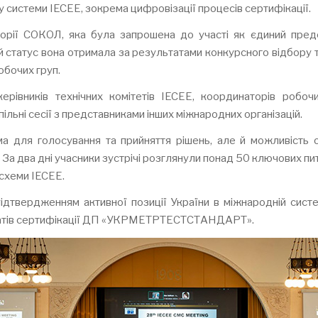
 системи IECEE, зокрема цифровізації процесів сертифікації.
кторії СОКОЛ, яка була запрошена до участі як єдиний пре
й статус вона отримала за результатами конкурсного відбору та
обочих груп.
рівників технічних комітетів IECEE, координаторів робоч
ільні сесії з представниками інших міжнародних організацій.
 для голосування та прийняття рішень, але й можливість о
. За два дні учасники зустрічі розглянули понад 50 ключових пит
схеми IECEE.
підтвердженням активної позиції України в міжнародній сист
татів сертифікації ДП «УКРМЕТРТЕСТСТАНДАРТ».