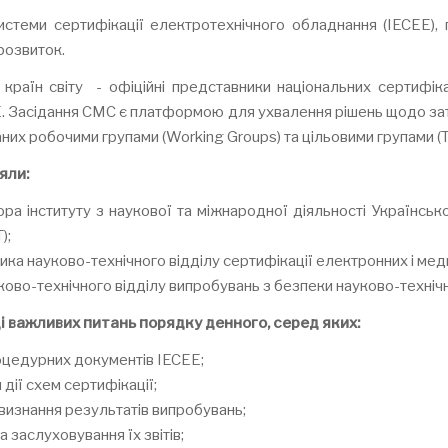
стеми сертифікації електротехнічного обладнання (IECEE), п
 розвиток.
 країн світу - офіційні представники національних сертифіка
CEE. Засідання CMC є платформою для ухвалення рішень щодо за
их робочими групами (Working Groups) та цільовими групами (T
яли:
інституту з наукової та міжнародної діяльності Українськог
);
 науково-технічного відділу сертифікації електронних і меди
ково-технічного відділу випробувань з безпеки науково-техні
і важливих питань порядку денного, серед яких:
оцедурних документів IECEE;
ії схем сертифікації;
визнання результатів випробувань;
 заслуховування їх звітів;