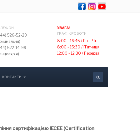
Select your lang
ЕЛЕФОН
УВАГА!
ГРАФІК РОБОТИ
044) 526-52-29
8:00 - 16:45 /
Пн. - Чт.
приймальня)
8:00 - 15:30 /
П’ятниця
044) 522-14-99
12:00 - 12:30 /
Перерва
анцелярія)
КОНТАКТИ
ління сертифікацією IECEE (Certification