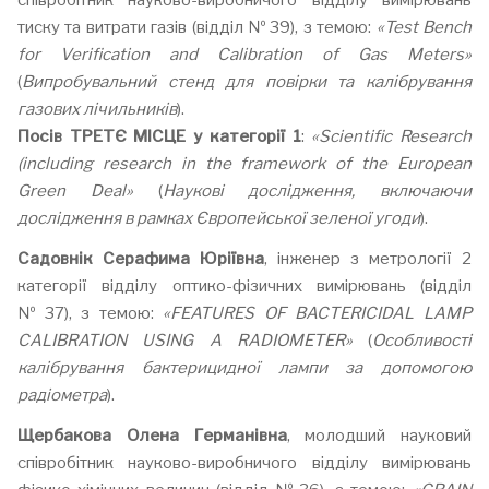
співробітник науково-виробничого відділу вимірювань
тиску та витрати газів (відділ № 39), з темою:
«Test Bench
for Verification and Calibration of Gas Meters»
(
Випробувальний стенд для повірки та калібрування
газових лічильників
).
Посів ТРЕТЄ МІСЦЕ у категорії 1
:
«Scientific Research
(including research in the framework of the European
Green Deal»
(
Наукові дослідження, включаючи
дослідження в рамках Європейської зеленої угоди
).
Садовнік Серафима Юріївна
, інженер з метрології 2
категорії відділу оптико-фізичних вимірювань (відділ
№ 37), з темою:
«FEATURES OF BACTERICIDAL LAMP
CALIBRATION USING A RADIOMETER»
(
Особливості
калібрування бактерицидної лампи за допомогою
радіометра
).
Щербакова Олена Германівна
, молодший науковий
співробітник науково-виробничого відділу вимірювань