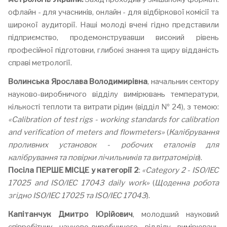
офлайн - для учасників, онлайн - для відбіркової комісії та
широкої аудиторії. Наші молоді вчені гідно представили
підприємство, продемонструвавши високий рівень
професійної підготовки, глибокі знання та щиру відданість
справі метрології.
Волинська Ярослава Володимирівна
, начальник сектору
науково-виробничого відділу вимірювань температури,
кількості теплоти та витрати рідин (відділ № 24), з темою:
«Calibration of test rigs - working standards for calibration
and verification of meters and flowmeters»
(
Калібрування
проливних установок - робочих еталонів для
калібрування та повірки лічильників та витратомірів
).
Посіла ПЕРШЕ МІСЦЕ у категорії 2
:
«Category 2 - ISO/IEC
17025 and ISO/IEC 17043 daily work»
(
Щоденна робота
згідно ISO/IEC 17025 та ISO/IEC 17043
).
Капітанчук Дмитро Юрійович
, молодший науковий