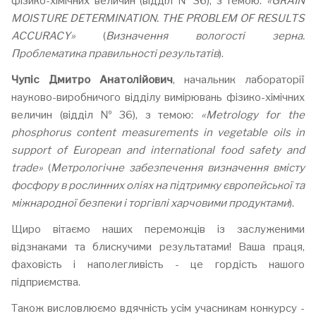
фізико-хімічних величин (відділ № 36), з темою:
«GRAIN
MOISTURE DETERMINATION. THE PROBLEM OF RESULTS
ACCURACY»
(
Визначення вологості зерна.
Проблематика правильності результатів
).
Чупіс Дмитро Анатолійович
, начальник лабораторії
науково-виробничого відділу вимірювань фізико-хімічних
величин (відділ № 36), з темою:
«Metrology for the
phosphorus content measurements in vegetable oils in
support of European and international food safety and
trade»
(
Метрологічне забезпечення визначення вмісту
фосфору в рослинних оліях на підтримку європейської та
міжнародної безпеки і торгівлі харчовими продуктами
).
Щиро вітаємо наших переможців із заслуженими
відзнаками та блискучими результатами! Ваша праця,
фаховість і наполегливість - це гордість нашого
підприємства.
Також висловлюємо вдячність усім учасникам конкурсу -