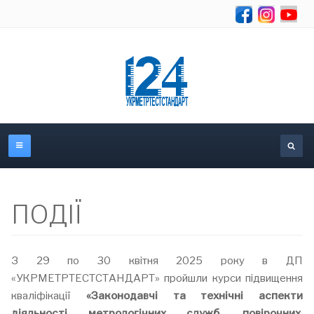
Se
ПОДІЇ
З 29 по 30 квітня 2025 року в ДП
«УКРМЕТРТЕСТСТАНДАРТ» пройшли курси підвищення
кваліфікації
«Законодавчі та технічні аспекти
діяльності
метрологічних служб, повірочних,