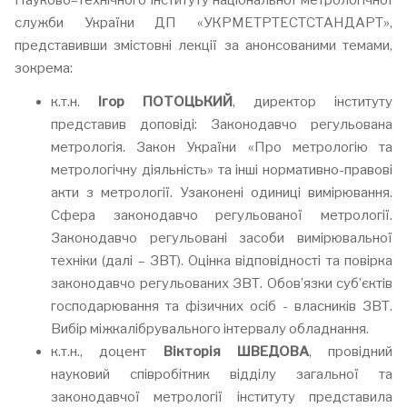
Науково–технічного інституту національної метрологічної
служби України ДП «УКРМЕТРТЕСТСТАНДАРТ»,
представивши змістовні лекції за анонсованими темами,
зокрема:
к.т.н.
Ігор ПОТОЦЬКИЙ
, директор інституту
представив доповіді: Законодавчо регульована
метрологія. Закон України «Про метрологію та
метрологічну діяльність» та інші нормативно-правові
акти з метрології. Узаконені одиниці вимірювання.
Сфера законодавчо регульованої метрології.
Законодавчо регульовані засоби вимірювальної
техніки (далі – ЗВТ). Оцінка відповідності та повірка
законодавчо регульованих ЗВТ. Обов’язки суб’єктів
господарювання та фізичних осіб - власників ЗВТ.
Вибір міжкалібрувального інтервалу обладнання.
к.т.н., доцент
Вікторія ШВЕДОВА
, провідний
науковий співробітник відділу загальної та
законодавчої метрології інституту представила