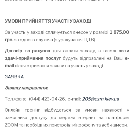
УМОВИ ПРИЙНЯТТЯ УЧАСТІ У ЗАХОДІ
За участь у заході сплачується внесок у розмірі
1 875,00
грн.
за одного слухача (з урахування ПДВ).
Договір
та
рахунок
для оплати заходу, а також
акти
здачі-приймання
послуг
будуть відправлені на Ваш
е-
mail
після отримання заявки на участь у заході.
ЗАЯВКА
Заявку направляти:
Тел./факс (044) 423-04-26, e-mail:
205@
csm
.
kiev
.
ua
Онлайн тренінг відбудеться за умови наявності у
замовника доступу до мережі інтернет на платформі
ZOOM та необхідних пристроїв: мікрофону та веб-камери.