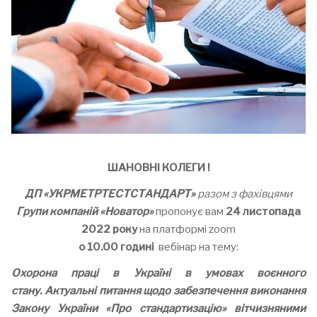
ШАНОВНІ КОЛЕГИ !
ДП «УКРМЕТРТЕСТСТАНДАРТ»
разом з фахівцями
Групи компаній
«Новатор»
пропонує вам
24
листопада
202
2
року
на платформі zoom
о 10.00 годині
вебінар на тему:
О
хорон
а
праці
в
Україні в умовах воєнного
стану.
Актуальні питання щодо забезпечення виконання
Закону України «Про стандартизацію» вітчизняними