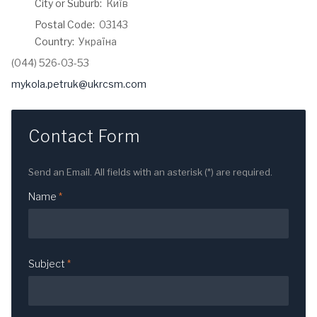
City or Suburb:
Київ
Postal Code:
03143
Country:
Україна
Phone:
(044) 526-03-53
Email:
mykola.petruk@ukrcsm.com
Contact Form
Send an Email. All fields with an asterisk (*) are required.
Name
*
Subject
*