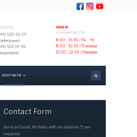
Select your lang
ЕЛЕФОН
УВАГА!
ГРАФІК РОБОТИ
044) 526-52-29
8:00 - 16:45 /
Пн. - Чт.
приймальня)
8:00 - 15:30 /
П’ятниця
044) 522-14-99
12:00 - 12:30 /
Перерва
анцелярія)
КОНТАКТИ
Contact Form
Send an Email. All fields with an asterisk (*) are
required.