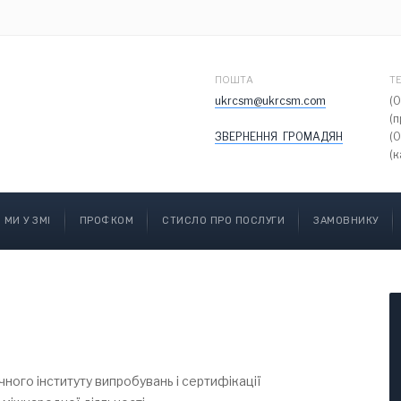
ПОШТА
Т
ukrcsm@ukrcsm.com
(
(
ЗВЕРНЕННЯ ГРОМАДЯН
(
(к
МИ У ЗМІ
ПРОФКОМ
СТИСЛО ПРО ПОСЛУГИ
ЗАМОВНИКУ
ного інституту випробувань і сертифікації