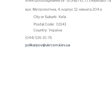
електрообладнання (№ 5) (УкрТЕСТ) з наукової та
Address:
вул. Метрологічна, 4, корпус 12, кімната 204 а
City or Suburb:
Київ
Postal Code:
03143
Country:
Україна
Phone:
(044) 526-10-76
Email:
polikarpov@ukrcsm.kiev.ua