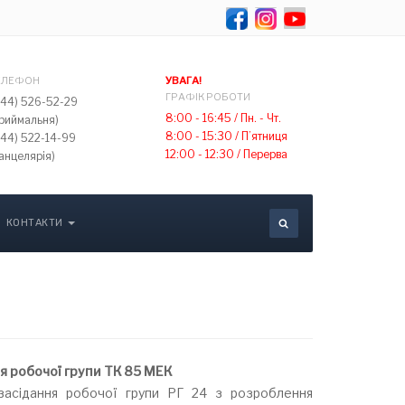
Оберіть свою мов
ЕЛЕФОН
УВАГА!
ГРАФІК РОБОТИ
044) 526-52-29
8:00 - 16:45 /
Пн. - Чт.
приймальня)
8:00 - 15:30 /
П’ятниця
044) 522-14-99
12:00 - 12:30 /
Перерва
анцелярія)
КОНТАКТИ
ня робочої групи ТК 85 МЕК
 засідання робочої групи РГ 24 з розроблення