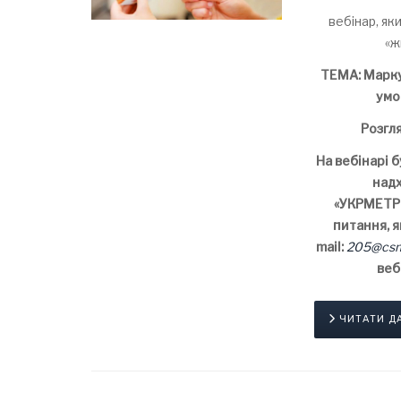
вебінар, як
«ж
ТЕМА:
Марку
умо
Розгл
На вебінарі б
надх
«УКРМЕТР
питання, я
mail:
205@csm
веб
ЧИТАТИ ДАЛ