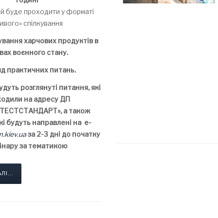
ий буде проходити у форматі
ивого» спілкування
вання харчових продуктів в
вах воєнного стану
.
яд практичних питань.
удуть розглянуті питання, які
одили на адресу ДП
ТЕСТСТАНДАРТ», а також
кі будуть направлені на
e-
.kiev.ua
за 2-3 дні до початку
інару за тематикою
І...