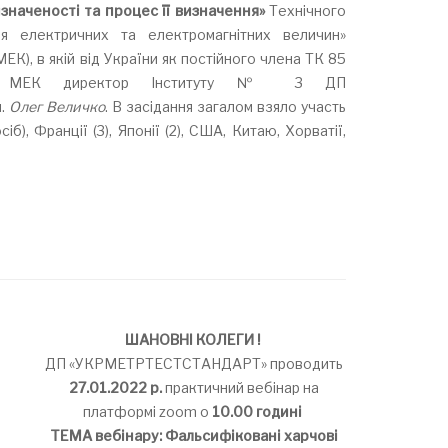
значеності та процес її визначення»
Технічного
я електричних та електромагнітних величин»
ЕК), в якій від України як постійного члена ТК 85
ерт МЕК директор Інституту № 3 ДП
н.
Олег Величко
. В засідання загалом взяло участь
іб), Франції (3), Японії (2), США, Китаю, Хорватії,
ШАНОВНІ КОЛЕГИ !
ДП «УКРМЕТРТЕСТСТАНДАРТ» проводить
27.01.2022 р.
практичний вебінар на
платформі zoom о
10.00 годині
ТЕМА вебінару: Фальсифіковані харчові