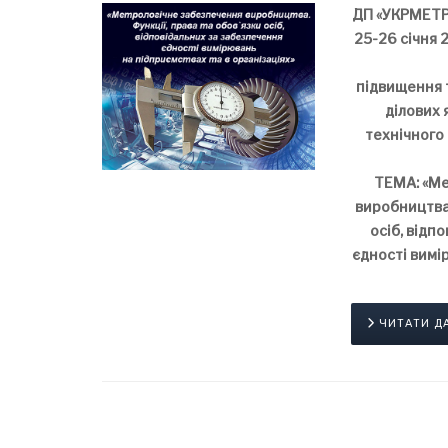
ДП «УКРМЕТ
25-26 січня 
підвищення 
ділових 
технічного
ТЕМА: «Ме
виробництва.
осіб, відп
єдності вимі
ЧИТАТИ ДАЛ