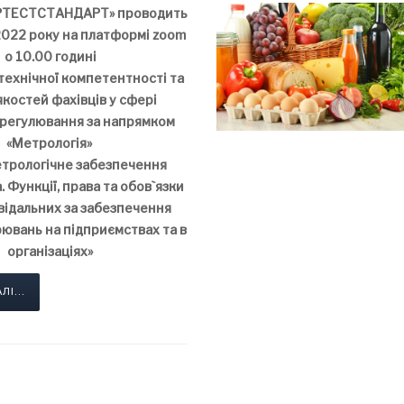
РТЕСТСТАНДАРТ» проводить
2022 року на платформі zoom
о 10.00 годині
технічної компетентності та
якостей фахівців у сфері
 регулювання за напрямком
«Метрологія»
трологічне забезпечення
 Функції, права та обов`язки
овідальних за забезпечення
рювань на підприємствах та в
організаціях»
І...