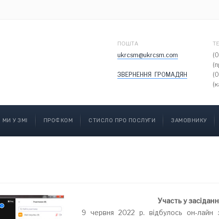
ПОШТА
Т
ukrcsm@ukrcsm.com
(
(
ЗВЕРНЕННЯ ГРОМАДЯН
(
(к
МИ У ЗМІ
ПРОФКОМ
СТИСЛО ПРО ПОСЛУГИ
ЗАМОВНИКУ
Участь у засідан
9 червня 2022 р. відбулось он-лайн