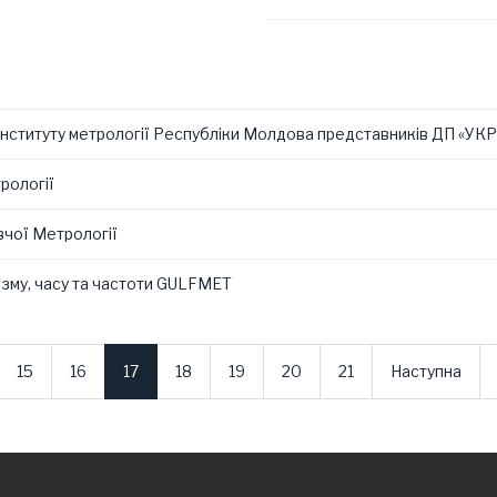
го інституту метрології Республіки Молдова представників ДП
рології
вчої Метрології
тизму, часу та частоти GULFMET
15
16
17
18
19
20
21
Наступна