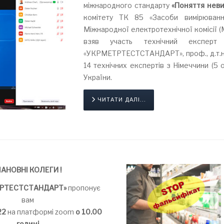
міжнародного стандарту
«Поняття неви
комітету ТК 85 «Засоби вимірюванн
Міжнародної електротехнічної комісії (М
взяв участь технічний експ
«УКРМЕТРТЕСТСТАНДАРТ», проф., д.т.
14 технічних експертів з Німеччини (5 ос
України.
ЧИТАТИ ДАЛІ...
АНОВНІ КОЛЕГИ !
ТРТЕСТСТАНДАРТ»
пропонує
вам
22
на платформі zoom
о 10.00
годині