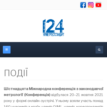
Об
ПОДІЇ
Шістнадцята Міжнародна конференція з законодавчої
метрології (Конференція)
відбулася 20–21 жовтня 2021
року у формі онлайн-зустрічі. У ньому взяли участь понад
160 учасників з країн-членів OIML, членів-кореспондентів