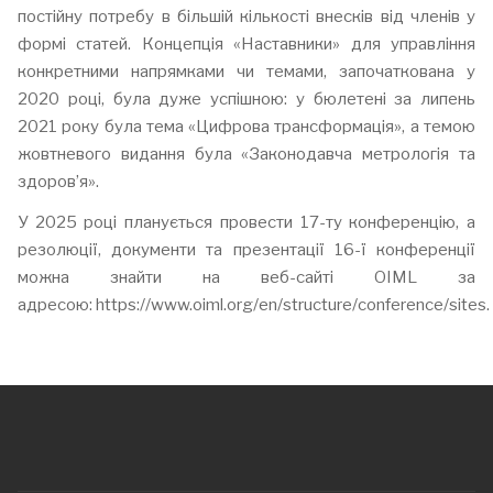
постійну потребу в більшій кількості внесків від членів у
формі статей. Концепція «Наставники» для управління
конкретними напрямками чи темами, започаткована у
2020 році, була дуже успішною: у бюлетені за липень
2021 року була тема «Цифрова трансформація», а темою
жовтневого видання була «Законодавча метрологія та
здоров’я».
У 2025 році планується провести 17-ту конференцію, а
резолюції, документи та презентації 16-ї конференції
можна знайти на веб-сайті OIML за
адресою: https://www.oiml.org/en/structure/conference/sites.