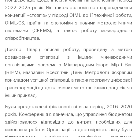
Конференцію щодо внесків членів на фінансовий період
2022–2025 років. Він також розповів про впровадження
концепції «стовпів» у підході OIML до її технічної роботи,
OIML-CS, країни та економіки з новими метрологічними
системами (CEEMS), а також роботу міжнародного
співробітництва.
Доктор Шварц описав роботу, проведену з метою
розширення співпраці з іншими міжнародними
організаціями, зокрема з Міжнародним Бюро Мір і Ваг
(BIPM), назвавши Всесвітній День Метрології яскравим
прикладом успішної співпраці, а також програму цифрової
трансформації щодо ключових метрологічних процесів, як
інший приклад.
Були представлені фінансові звіти за період 2016–2020
років. Конференція відзначила, що управління бюджетом
здійснювалося відповідно до витрат, необхідних для
виконання роботи Організації, а достовірність звіту була