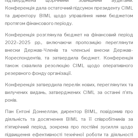
підтверджена щорічними зовнішніми аудитами.
Конференція дала остаточний підсумок президенту CIML
та директору BIML щодо управління ними бюджетом
протягом фінансового періоду.
Конференція розглянула бюджет на фінансовий період
2022–2025 рр., включаючи пропозицію переглянути
внески Держав-Членів та членські внески Держав-
Кореспондентів, та затвердила бюджет. Конференція
також схвалила резолюцію CIML щодо оперативного
резервного фонду організації.
Конференція затвердила перелік нових, переглянутих та
вилучених видань, затверджених CIML за останні п’ять
років.
Пан Ентоні Доннеллан, директор BIML, повідомив про
діяльність та досягнення BIML та її співробітників за
п’ятирічний період, зокрема про постійні зусилля щодо
підвищення ефективності технічної роботи та діяльності