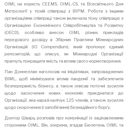
OIML на користь CEEMS, OIML-CS, та Всесвітнього Дня
Метрології у тісній співпраці з BIPM. Робота з іншими
організаціями співпраці також включала тісну співпрацю з
Організацією Економічного Співробітництва та Розвитку
(OECD), особливо внесок OIML різних прикладів
передового досвіду в Збірник Практики Міжнародних
Організацій (IO Compendium), який пропонує єдиний
репозиторій, що описує, як Міжнародні Організації
прагнуть покращити якість та вплив свого нормотворення.
Пан Доннеллан наголосив на ініціативах, запроваджених
BIML, щоб мінімізувати вплив пандемії та забезпечити
безперервність бізнесу, а також описав поточні зусилля
щодо заохочення нових економік приєднатися до
Організації, яка наразі налічує 125 членів, а також зусилля
щодо скорочення (і запобігання) безнадійного боргу.
Доктор Шварц розповів про комунікації із зацікавленими
сторонами OIML. Він, зокрема, згадав Бюлетень OIML та