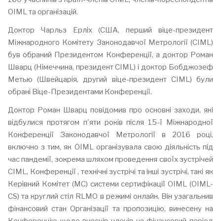
OIML та організацій.
Доктор Чарльз Ерліх (США, перший віце-президент
Міжнародного Комітету Законодавчої Метрології (CIML)
був обраний Президентом Конференції, а доктор Роман
Шварц (Німеччина, президент CIML) і доктор Бобджозеф
Метью (Швейцарія, другий віце-президент CIML) були
обрані Віце-Президентами Конференції.
Доктор Роман Шварц повідомив про основні заходи, які
відбулися протягом п'яти років після 15-ї Міжнародної
Конференції Законодавчої Метрології в 2016 році,
включно з тим, як OIML організувала свою діяльність під
час пандемії, зокрема шляхом проведення своїх зустрічей
CIML, Конференції , технічні зустрічі та інші зустрічі, такі як
Керівний Комітет (MC) системи сертифікації OIML (OIML-
CS) та круглий стіл RLMO в режимі онлайн. Він узагальнив
фінансовий стан Організації та пропозицію, винесену на