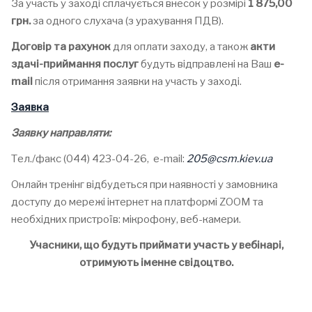
За участь у заході сплачується внесок у розмірі
1 875,00
грн.
за одного слухача (з урахування ПДВ).
Договір
та рахунок
для оплати заходу, а також
акти
здачі-приймання
послуг
будуть відправлені на Ваш
е-
mail
після отримання заявки на участь у заході.
Заявка
Заявку направляти:
Тел./факс (044) 423-04-26, e-mail:
205@
csm
.
kiev
.
ua
Онлайн тренінг відбудеться при наявності у замовника
доступу до мережі інтернет на платформі ZOOM та
необхідних пристроїв: мікрофону, веб-камери.
Учасники, що будуть приймати участь у вебінарі,
отримують іменне свідоцтво.