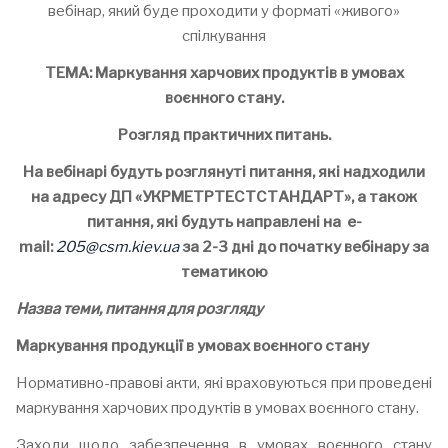
вебінар, який буде проходити у форматі «живого»
спілкування
ТЕМА:
Маркування харчових продуктів в умовах
воєнного стану
.
Розгляд практичних питань.
На вебінарі будуть розглянуті питання, які надходили
на адресу ДП «УКРМЕТРТЕСТСТАНДАРТ», а також
питання, які будуть направлені на
e-
mail:
205@csm.kiev.ua
за 2-3 дні до початку вебінару за
тематикою
Назва теми, питання для розгляду
Маркування продукції в умовах воєнного стану
Нормативно-правові акти, які враховуються при проведені
маркування харчових продуктів в умовах воєнного стану.
Заходи щодо забезпечення в умовах воєнного стану