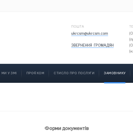
ПОШТА
Т
ukrcsm@ukrcsm.com
(
(
ЗВЕРНЕННЯ ГРОМАДЯН
(
(к
МИ У ЗМІ
ПРОФКОМ
СТИСЛО ПРО ПОСЛУГИ
ЗАМОВНИКУ
Форми документів