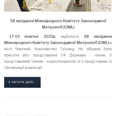
58
засідання Міжнародного
Комітету Законодавчої
Метрології (
CIML
)
17-19 жовтня 2023р
. відбулося
58
засідання
Міжнародного
Комітету Законодавчої Метрології (
CIML
)
в
місті Чіангмай, Королівство Таїланд. На зібранні були
присутні або представлені 54 Держави - члени, 5
представників Членів - кореспондентів та 1 представник із
Організації взаємодії.
ЧИТАТИ ДАЛІ...