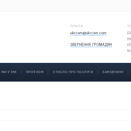
ПОШТА
Т
ukrcsm@ukrcsm.com
(
(
ЗВЕРНЕННЯ ГРОМАДЯН
(
(к
МИ У ЗМІ
ПРОФКОМ
СТИСЛО ПРО ПОСЛУГИ
ЗАМОВНИКУ