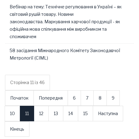
Вебінар на тему: Технічне регулювання в Україні – як
світовий рушій товару. Новини
законодавства. Маркування харчової продукції - як
офіційна мова спілкування між виробником та
споживачем
58 засідання Міжнародного Комітету Законодавчої
Метрології (CIML)
Сторінка 11 із 46
Початок
Попередня
6
7
8
9
10
11
12
13
14
15
Наступна
Кінець