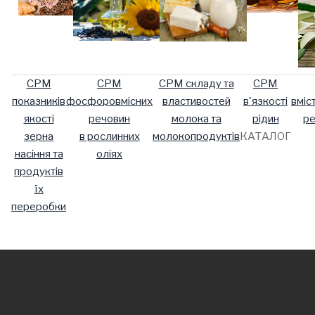
СРМ
СРМ
СРМ складу та
СРМ
показників
фосфоровмісних
властивостей
в'язкості
вміс
якості
речовин
молока
та
рідин
ре
зерна
в рослинних
молокопродуктів
КАТАЛОГ
насіння та
оліях
продуктів
їх
переробки