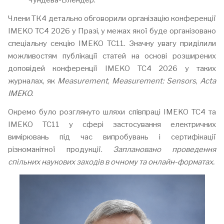
Чундева-Блендер.
Члени ТК4 детально обговорили організацію конференції
IMEKO TC4 2026 у Празі, у межах якої буде організовано
спеціальну секцію IMEKO TC11. Значну увагу приділили
можливостям публікації статей на основі розширених
доповідей конференції IMEKO TC4 2026 у таких
журналах, як
Measurement
,
Measurement: Sensors
,
Acta
IMEKO
.
Окремо було розглянуто шляхи співпраці IMEKO TC4 та
IMEKO TC11 у сфері застосування електричних
вимірювань під час випробувань і сертифікації
різноманітної продукції.
Заплановано проведення
спільних наукових заходів в очному та онлайн-форматах.