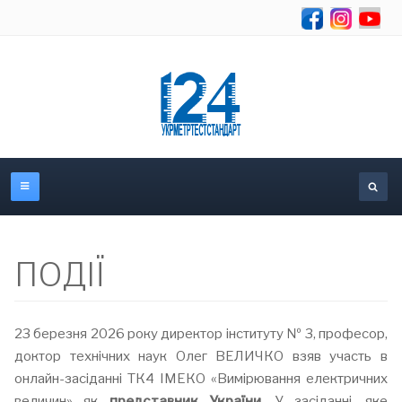
Об
ПОДІЇ
23 березня 2026 року директор інституту № 3, професор,
доктор технічних наук Олег ВЕЛИЧКО взяв участь в
онлайн-засіданні ТК4 ІМЕКО «Вимірювання електричних
величин» як
представник України
. У засіданні, яке