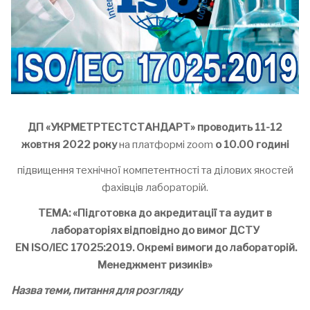
ДП «УКРМЕТРТЕСТСТАНДАРТ»
проводить 11-12
жовтня 20
22
року
на платформі zoom
о 10.00 годині
підвищення технічної компетентності та ділових якостей
фахівців лабораторій.
ТЕМА: «Підготовка до акредитації та
аудит в
лабораторіях відповідно до вимог ДСТУ
EN
ISO/IEC 17025:201
9
. Окремі вимоги до лабораторій.
Менеджмент ризиків
»
Назва теми, питання для розгляду