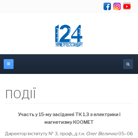
Об
ПОДІЇ
Участь у 15-му засіданні ТК 1.3 з електрики і
магнетизму КООМЕТ
Директор інституту № 3,
проф., д.т.н. Олег Величко
05–06