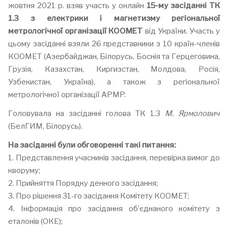
жовтня 2021 р. взяв участь у онлайн
15-му засіданні ТК
1.3 з електрики і магнетизму регіональної
метрологічної організації КООМЕТ
від України. Участь у
цьому засіданні взяли 26 представники з 10 країн-членів
КООМЕТ (Азербайджан, Білорусь, Боснія та Герцеговина,
Грузія, Казахстан, Киргизстан, Молдова, Росія,
Узбекистан, Україна), а також з регіональної
метрологічної організації APMP.
Головувала на засіданні голова ТК 1.3
М. Ярмолович
(БелГИМ, Білорусь).
На засіданні були обговоренні такі питання:
1. Представлення учасників засідання, перевірка вимог до
кворуму;
2. Прийняття Порядку денного засідання;
3. Про рішення 31-го засідання Комітету КООМЕТ;
4. Інформація про засідання об’єднаного комітету з
еталонів (ОКЕ);