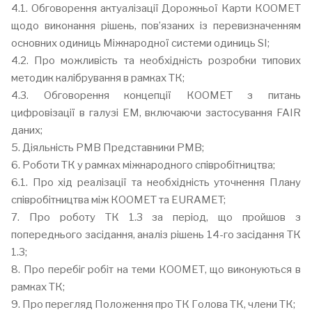
4.1. Обговорення актуалізації Дорожньої Карти КООМЕТ
щодо виконання рішень, пов’язаних із перевизначенням
основних одиниць Міжнародної системи одиниць SI;
4.2. Про можливість та необхідність розробки типових
методик калібрування в рамках ТК;
4.3. Обговорення концепції КООМЕТ з питань
цифровізації в галузі EM, включаючи застосування FAIR
даних;
5. Діяльність РМВ Представники РМВ;
6. Роботи ТК у рамках міжнародного співробітництва;
6.1. Про хід реалізації та необхідність уточнення Плану
співробітництва між КООМЕТ та EURAMET;
7. Про роботу ТК 1.3 за період, що пройшов з
попереднього засідання, аналіз рішень 14-го засідання ТК
1.3;
8. Про перебіг робіт на теми КООМЕТ, що виконуються в
рамках ТК;
9. Про перегляд Положення про ТК Голова ТК, члени ТК;