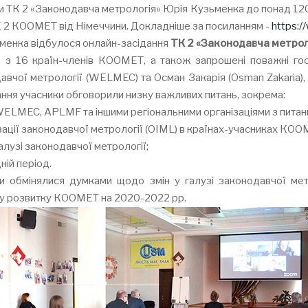
ви ТК 2 «Законодавча метрологія» Юрія Кузьменка до понад 120
ТК 2 КООМЕТ від Німеччини. Докладніше за посиланням -
https:
менка відбулося онлайн-засідання
ТК 2 «Законодавча метрол
 з 16 країн-членів КООМЕТ, а також запрошені поважні гос
одавчої метрології (WELMEC) та Осман Закарія (Osman Zakaria
ання учасники обговорили низку важливих питань, зокрема:
ELMEC, APLMF та іншими регіональними організаціями з питань
ації законодавчої метрології (OIML) в країнах-учасниках КОО
галузі законодавчої метрології;
ній період.
 обмінялися думками щодо змін у галузі законодавчої мет
му розвитку КООМЕТ на 2020-2022 рр.