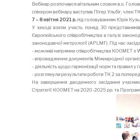
Вебінар розпочався вітальним словом в.о. Голо
спікером вебінару виступив Пітер Ульбіг, член 
7 – 8 квітня 2021 р.
під головуванням Юрія Кузь
У заході взяли участь понад 30 представників
Європейського співробітництва в галузі закон
законодавчої метрології (APLMF). Під час засід
- можливі напрямки співробітництва КООМЕТ з W
- впровадження документів Міжнародної організ
- діяльність щодо гармонізації норм та правил у 
- розглянули результати роботи ТК 2 за поперед
На завершення дводенного засідання учасники
Стратегії КООМЕТ на 2020-2025 рр. та Програ