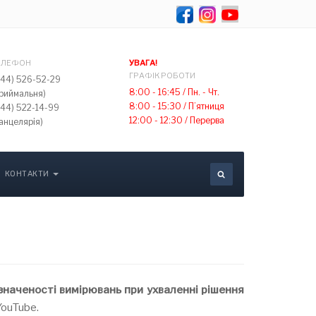
Оберіть свою мов
ЕЛЕФОН
УВАГА!
ГРАФІК РОБОТИ
044) 526-52-29
8:00 - 16:45 /
Пн. - Чт.
приймальня)
8:00 - 15:30 /
П’ятниця
044) 522-14-99
12:00 - 12:30 /
Перерва
анцелярія)
КОНТАКТИ
значеності вимірювань при ухваленні рішення
YouTube.