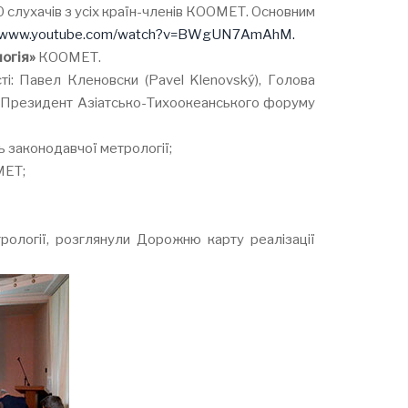
 слухачів з усіх країн-членів КООМЕТ. Основним
//www.youtube.com/watch?v=BWgUN7AmAhM.
огія»
КООМЕТ.
ті: Павел Кленовски (Pavel Klenovský), Голова
), Президент Азіатсько-Тихоокеанського форуму
 законодавчої метрології;
МЕТ;
рології, розглянули Дорожню карту реалізації