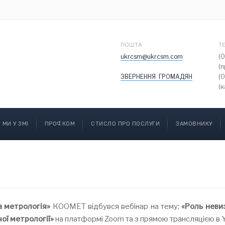
ПОШТА
Т
ukrcsm@ukrcsm.com
(
(
ЗВЕРНЕННЯ ГРОМАДЯН
(
(к
МИ У ЗМІ
ПРОФКОМ
СТИСЛО ПРО ПОСЛУГИ
ЗАМОВНИКУ
 метрологія»
КООМЕТ відбувся вебінар на тему:
«Роль неви
ої метрології»
на платформі Zoom та з прямою трансляцією в 