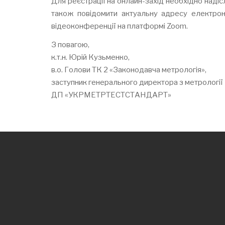
Для реєстрації на онлайн-захід необхідно надісл
також повідомити актуальну адресу електрон
відеоконференції на платформі Zoom.
З повагою,
к.т.н. Юрій Кузьменко,
в.о. Голови ТК 2 «Законодавча метрологія»,
заступник генерального директора з метрології
ДП «УКРМЕТРТЕСТСТАНДАРТ»