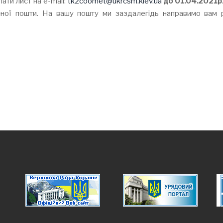
ати лист на e-mail:
tk2coomet@ukrcsm.kiev.ua
до 01.04.2021р
ної пошти. На вашу пошту ми заздалегідь направимо вам 