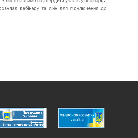
. У листі просимо підтвердити участь у вебінарі, а
розклад вебінару та лінк для підключення до