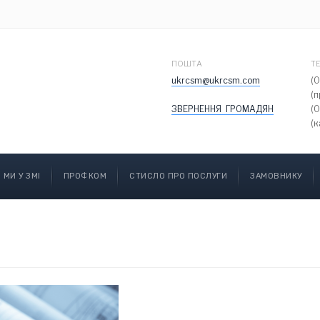
ПОШТА
Т
ukrcsm@ukrcsm.com
(
(
ЗВЕРНЕННЯ ГРОМАДЯН
(
(к
МИ У ЗМІ
ПРОФКОМ
СТИСЛО ПРО ПОСЛУГИ
ЗАМОВНИКУ