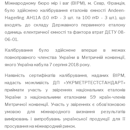
Міжнародному бюро мір і ваг (BIPM), м. Севр, Франція,
було здійснено калібрування еталонів ємності Andeen-
Hagerling AH11A (10 пФ - 3 шт. та 100 пФ - 3 шт.), що
входять до складу Державного первинного еталону
одиниць електричної ємності та фактора втрат ДЕТУ 08-
06-01.
Калібрування було здійснене вперше в межах
повноправного членства України в Метричній конвенції,
якого Україна набула 7 серпня 2018 року.
Наявність сертифікатів калібрування, наданих ВІРМ,
надасть можливість ДП «УКРМЕТРТЕСТСТАНДАРТ»
приймати участь у звіреннях національних еталонів
України з національними еталонами 59 країн-членів
Метричної конвенції. Участь у звіреннях є обов’язковою
умовою для міжнародного визнання результатів
вимірювань і випробувань української продукції для її
просування на міжнародний ринок.