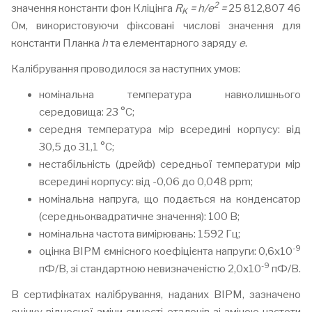
2
значення константи фон Кліцінга
R
= h/e
=
25 812,807 46
K
Ом, використовуючи фіксовані числові значення для
константи Планка
h
та елементарного заряду
e
.
Калібрування проводилося за наступних умов:
номінальна температура навколишнього
середовища: 23 °C;
середня температура мір всередині корпусу: від
30,5 до 31,1 °C;
нестабільність (дрейф) середньої температури мір
всередині корпусу: від -0,06 до 0,048 ppm;
номінальна напруга, що подається на конденсатор
(середньоквадратичне значення): 100 В;
номінальна частота вимірювань: 1592 Гц;
-9
оцінка BIPM ємнісного коефіцієнта напруги: 0,6x10
-9
пФ/В, зі стандартною невизначеністю 2,0x10
пФ/В.
В сертифікатах калібрування, наданих ВІРМ, зазначено