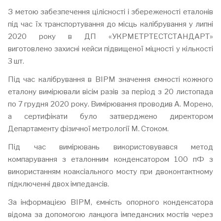
З метою забезпечення цілісності і збереженості еталонів
під час їх транспортування до місць калібрування у липні
2020 року в ДП «УКРМЕТРТЕСТСТАНДАРТ»
виготовлено захисні кейси підвищеної міцності у кількості
3 шт.
Під час калібрування в ВІРМ значення ємності кожного
еталону вимірювали вісім разів за період з 20 листопада
по 7 грудня 2020 року. Вимірювання проводив А. Морено,
а сертифікати було затверджено директором
Департаменту фізичної метрології М. Стоком.
Під час вимірювань використовувався метод
компарування з еталонним конденсатором 100 пФ з
використанням коаксіального мосту при двоконтактному
підключенні двох імпедансів.
За інформацією ВІРМ, ємність опорного конденсатора
відома за допомогою ланцюга імпедансних мостів через