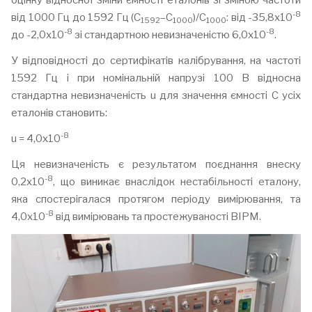
оцінку відносної зміни ємності еталонів зі зміною частоти
-8
від 1000 Гц до 1592 Гц (C
–C
)/C
: від -35,8x10
1592
1000
1000
-8
-8
до -2,0x10
зі стандартною невизначеністю 6,0x10
.
У відповідності до сертифікатів калібрування, на частоті
1592 Гц і при номінальній напрузі 100 В відносна
стандартна невизначеність u для значення ємності C усіх
еталонів становить:
-
8
u = 4,0x10
Ця невизначеність є результатом поєднання внеску
-8
0,2x10
, що виникає внаслідок нестабільності еталону,
яка спостерігалася протягом періоду вимірювання, та
-8
4,0x10
від вимірювань та простежуваності BIPM.