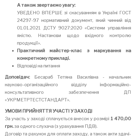
А також звертаємо увагу:
УВЕДЕНО ВПЕРШЕ зі скасуванням в Україні ГОСТ
24297-97 нормативний документ, який чинний від
01.01.2021 ДСТУ 9027:2020 «Системи управління
якістю. Настанови щодо вхідного контролю
продукції».
Практичний майстер-клас з маркування на
конкретному прикладі.
Відповіді на питання
Доповідач:
Бесараб Тетяна Василівна - начальник
науково-організаційного відділу інформаційно-
консультативного забезпечення ДП
«УКРМЕТРТЕСТСТАНДАРТ».
УМОВИ ПРИЙНЯТТЯ УЧАСТІ У ЗАХОДІ
За участь у заході сплачується внесок у розмірі
1 470,00
грн.
за одного слухача (з урахування ПДВ).
Договір та рахунок для оплати заходу, а також акти здачі-