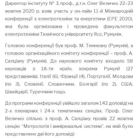
Директор інституту № 3, проф., д.т.н. Олег Величко 22–23
жовтня 2020 р. взяв участь у он-лайн 11-й Міжнародній
конференції з електротехніки та енергетики (ЕРЕ 2020),
яка була організована і проведена факультетом
електротехніки Технічного університету Ясс, Румунія.
Головою конференції був проф. М. Темнеану (Румунія), а
головою організаційного комітету конференції – проф. А.
Салціану (Румунія). До наукового комітету входило 58
науковців з 18-ти країн, зокрема Румунії (27
представників), Італії (6), Франції (4), Португалії, Молдови
(по 3), Словенії, Словаччини, Болгарії (по 2), США,
Швейцарії, Туреччини тощо.
До програми конференції увійшло загалом 142 доповіді на
2-х пленарних і 24-х тематичних секціях. Проф. Олег
Величко спільно з проф. А. Салціану провів 22 жовтня
секцію “Метрологія і вимірювальні системи”, на якій було
представлено дві його доповіді: