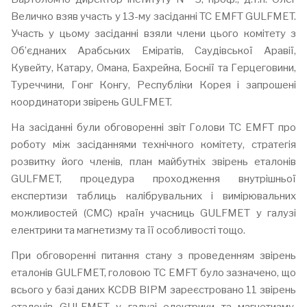
Величко взяв участь у 13-му засіданні TC EMFT GULFMET.
Участь у цьому засіданні взяли члени цього комітету з
Об’єднаних Арабських Еміратів, Саудівської Аравії,
Кувейту, Катару, Омана, Бахрейна, Боснії та Герцеговини,
Туреччини, Гонг Конгу, Республіки Корея і запрошені
координатори звірень GULFMET.
На засіданні були обговоренні звіт Голови TC EMFT про
роботу між засіданнями технічного комітету, стратегія
розвитку його членів, план майбутніх звірень еталонів
GULFMET, процедура проходження внутрішньої
експертизи таблиць калібрувальних і вимірювальних
можливостей (СМС) країн учасниць GULFMET у галузі
електрики та магнетизму та її особливості тощо.
При обговоренні питання стану з проведенням звірень
еталонів GULFMET, головою TC EMFT було зазначено, що
всього у базі даних KCDB BIPM зареєстровано 11 звірень