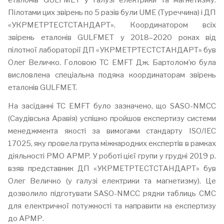
еталонів GULFMET у галузі електрики та магнетизму.
Пілотами цих звірень по 5 разів були UME (Туреччина) і ДП
«УКРМЕТРТЕСТСТАНДАРТ». Координатором всіх
звірень еталонів GULFMET у 2018–2020 роках від
пілотної лабораторії ДП «УКРМЕТРТЕСТСТАНДАРТ» був
Олег Величко. Головою TC EMFT Дж. Бартолом’ю була
висловлена спеціальна подяка координаторам звірень
еталонів GULFMET.
На засіданні TC EMFT було зазначено, що SASO-NMCC
(Саудівська Аравія) успішно пройшов експертизу системи
менеджмента якості за вимогами стандарту ISO/IEC
17025, яку провела група міжнародних експертів в рамках
діяльності РМО APMP. У роботі цієї групи у грудні 2019 р.
взяв представник ДП «УКРМЕТРТЕСТСТАНДАРТ» був
Олег Величко (у галузі електрики та магнетизму). Це
дозволило підготувати SASO-NMCC рядки таблиць СМС
для електричної потужності та направити на експертизу
до АРМР.