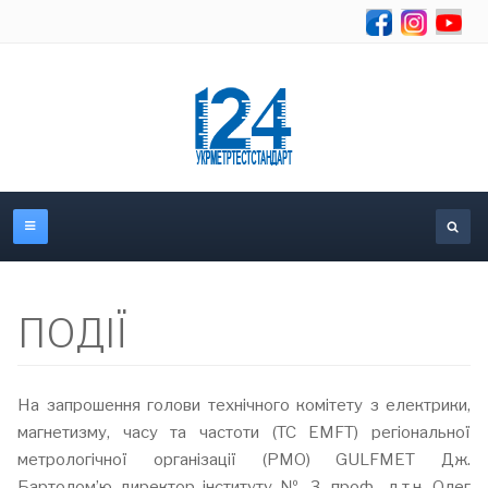
Об
ПОДІЇ
На запрошення голови технічного комітету з електрики,
магнетизму, часу та частоти (TC EMFT) регіональної
метрологічної організації (РМО) GULFMET Дж.
Бартолом’ю директор інституту № 3, проф., д.т.н. Олег