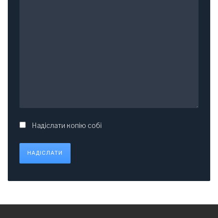
Надіслати копію собі
НАДІСЛАТИ