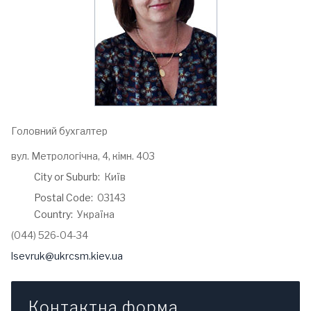
Головний бухгалтер
Address:
вул. Метрологічна, 4, кімн. 403
City or Suburb:
Київ
Postal Code:
03143
Country:
Україна
Phone:
(044) 526-04-34
Email:
lsevruk@ukrcsm.kiev.ua
Контактна форма